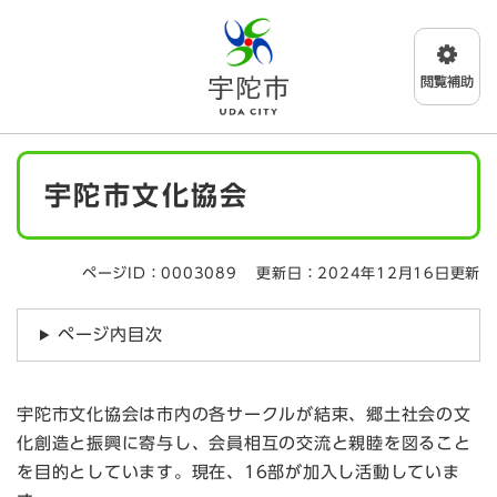
ペ
メニューを飛ばして本文へ
ー
ジ
の
先
頭
で
本
す
宇陀市文化協会
文
。
ページID：0003089
更新日：2024年12月16日更新
ページ内目次
宇陀市文化協会は市内の各サークルが結束、郷土社会の文
化創造と振興に寄与し、会員相互の交流と親睦を図ること
を目的としています。現在、16部が加入し活動していま