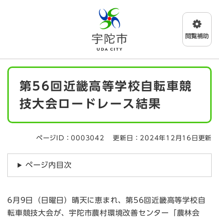
ペ
メニューを飛ばして本文へ
ー
ジ
の
先
頭
で
本
す
第56回近畿高等学校自転車競
文
。
技大会ロードレース結果
ページID：0003042
更新日：2024年12月16日更新
ページ内目次
6月9日（日曜日）晴天に恵まれ、第56回近畿高等学校自
転車競技大会が、宇陀市農村環境改善センター「農林会