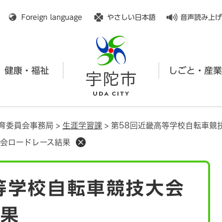
メニューを飛ばして本文へ
Foreign language
やさしい日本語
音声読み上げ
健康・福祉
しごと・産業
育委員会事務局
>
生涯学習課
>
第58回近畿高等学校自転車競
大会ロードレース結果
等学校自転車競技大会
結果