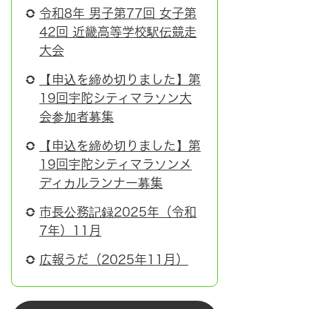
令和8年 男子第77回 女子第
42回 近畿高等学校駅伝競走
大会
【申込を締め切りました】第
19回宇陀シティマラソン大
会参加者募集
【申込を締め切りました】第
19回宇陀シティマラソンメ
ディカルランナー募集
市長公務記録2025年（令和
7年）11月
広報うだ（2025年11月）