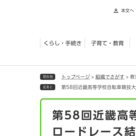
ペ
本文へ
ー
ジ
の
先
くらし・手続き
子育て・教育
頭
で
す
。
トップページ
>
組織でさがす
>
教
現在地
第58回近畿高等学校自転車競技
足あと
本
第58回近畿高
文
ロードレース