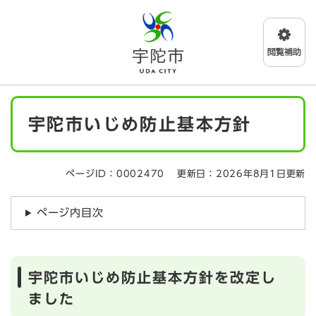
ペ
メニューを飛ばして本文へ
ー
ジ
の
先
頭
で
本
す
宇陀市いじめ防止基本方針
文
。
ページID：0002470
更新日：2026年8月1日更新
ページ内目次
宇陀市いじめ防止基本方針を改定し
ました