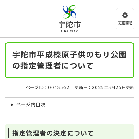
ペ
メニューを飛ばして本文へ
ー
ジ
の
先
頭
で
本
す
宇陀市平成榛原子供のもり公園
文
。
の指定管理者について
ページID：0013562
更新日：2025年3月26日更新
ページ内目次
指定管理者の決定について