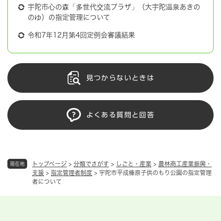
宇陀市心の森「多世代交流プラザ」（大宇陀温泉あきの
のゆ）の指定管理について
令和7年12月第4回定例会審議結果
見つからないときは
よくある質問と回答
トップページ
>
分類でさがす
>
しごと・産業
>
農林商工産業振興・
現在地
支援
>
指定管理者制度
>
宇陀市平成榛原子供のもり公園の指定管理
者について